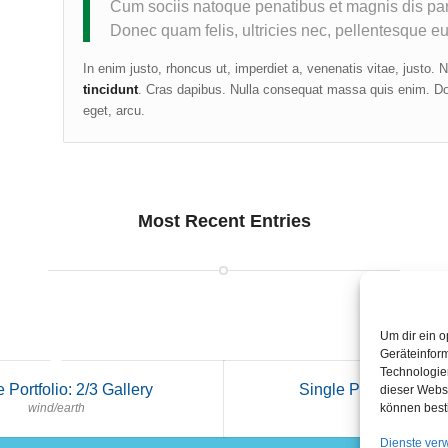
Cum sociis natoque penatibus et magnis dis part
Donec quam felis, ultricies nec, pellentesque eu
In enim justo, rhoncus ut, imperdiet a, venenatis vitae, justo. 
tincidunt
. Cras dapibus. Nulla consequat massa quis enim. Done
eget, arcu.
Most Recent Entries
Um dir ein o
Geräteinfor
Technologien
 Portfolio: 2/3 Gallery
Single Portfolio: Big 
dieser Websi
wind/earth
fire/water
können best
Dienste ver