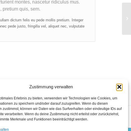
urient montes, nascetur ridiculus mus.
, pretium quis, sem.
Si
Nullam dictum felis eu pede mollis pretium. Integer
c pede justo, fringilla vel, aliquet nec, vulputate
Zustimmung verwalten
ptimales Erlebnis zu bieten, verwenden wir Technologien wie Cookies, um
mationen zu speichern und/oder darauf zuzugreifen. Wenn du diesen
 zustimmst, können wir Daten wie das Surfverhalten oder eindeutige IDs auf
Slider
Single Portfolio: Fullscreen Slider
te verarbeiten. Wenn du deine Zustimmung nicht erteilst oder zurückziehst,
Add what you want!
immte Merkmale und Funktionen beeinträchtigt werden.
walten